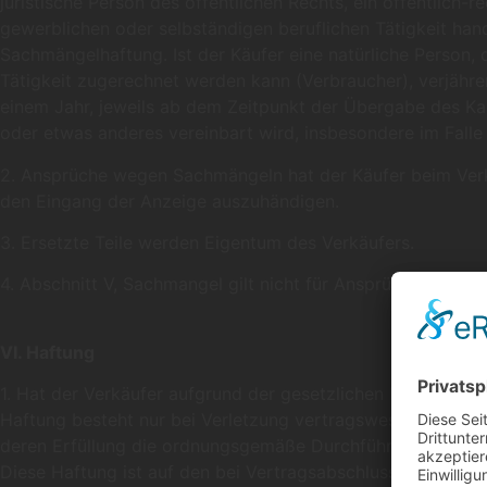
juristische Person des öffentlichen Rechts, ein öffentlich
gewerblichen oder selbständigen beruflichen Tätigkeit hand
Sachmängelhaftung. Ist der Käufer eine natürliche Person,
Tätigkeit zugerechnet werden kann (Verbraucher), verjähr
einem Jahr, jeweils ab dem Zeitpunkt der Übergabe des K
oder etwas anderes vereinbart wird, insbesondere im Falle
2. Ansprüche wegen Sachmängeln hat der Käufer beim Verkä
den Eingang der Anzeige auszuhändigen.
3. Ersetzte Teile werden Eigentum des Verkäufers.
4. Abschnitt V, Sachmangel gilt nicht für Ansprüche auf Sc
VI. Haftung
1. Hat der Verkäufer aufgrund der gesetzlichen Bestimmung
Haftung besteht nur bei Verletzung vertragswesentlicher P
deren Erfüllung die ordnungsgemäße Durchführung des Kauf
Diese Haftung ist auf den bei Vertragsabschluss vorherse