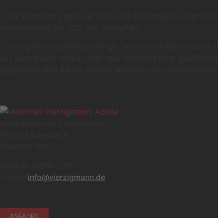
1. Für sämtliche gegenwärtigen und zukünftigen Ansprüche 
Gerichtsstand der Sitz des Verkäufers.
2. Der gleiche Gerichtsstand gilt, wenn der Käufer keinen
aus dem Inland verlegt oder sein Wohnsitz oder gewöhnlich
gegenüber dem Käufer dessen Wohnsitz als Gerichtsstand.
Auto-Motorrad Vierzigmann
91359 Leutenbach
Dietzhof 132
Telefon: 09199 226
E-Mail:
info@vierzigmann.de
ANFAHRT