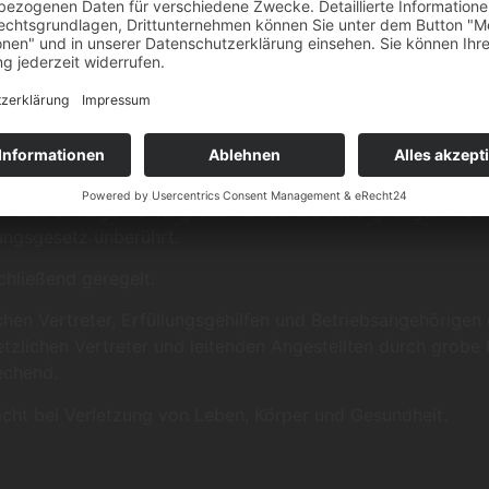
ung) gedeckt ist, haftet der Verkäufer nur für etwaige d
lierung durch die Versicherung. Ist der Käufer eine juristi
Abschluss des Kaufvertrages in Ausübung seiner gewerblich
aufgegenstandes Schadensersatzansprüche wegen Sachmänge
b fahrlässig verursacht wurde, nicht aber bei grob fahrläs
n grob fahrlässig verursachten Schaden, der durch eine vom
t eine etwaige Haftung des Verkäufers bei arglistigem Ve
ungsgesetz unberührt.
chließend geregelt.
chen Vertreter, Erfüllungsgehilfen und Betriebsangehörigen 
zlichen Vertreter und leitenden Angestellten durch grobe F
echend.
icht bei Verletzung von Leben, Körper und Gesundheit.