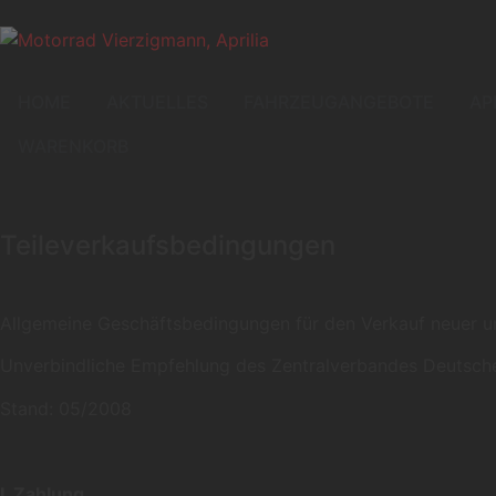
HOME
AKTUELLES
FAHRZEUGANGEBOTE
AP
WARENKORB
Teileverkaufsbedingungen
Allgemeine Geschäftsbedingungen für den Verkauf neuer u
Unverbindliche Empfehlung des Zentralverbandes Deutsche
Stand: 05/2008
I. Zahlung