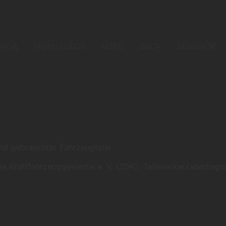
RILIA
MOTO GUZZI
AUTO
SHOP
ZUBEHÖR
nd gebrauchter Fahrzeugteile
s Kraftfahrzeuggewerbe e. V. (ZDK) -Teileverkaufsbeding