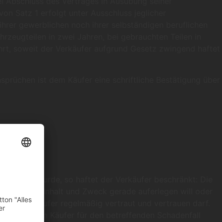
bei Abschluss des Vertrages in Ausübung seiner
on Satz 1 erfolgt unter Ausschluss jeglicher
ihrer gewerblichen noch ihrer selbständigen beruflichen
zeugteilen in zwei Jahren, bei gebrauchten Teilen in
rt, soweit der Verkäufer aufgrund Gesetz zwingend haftet
rüchen ist dem Käufer eine schriftliche Bestätigung über
.
erursacht wurde, so haftet der Verkäufer beschränkt: Die
nach seinem Inhalt und Zweck gerade auferlegen will oder
ung der Käufer regelmäßig vertraut und vertrauen darf.
rch eine vom Käufer für den betreffenden Schadenfall