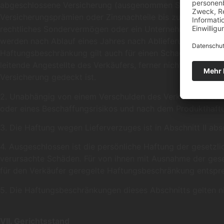
abgeschlossene Versicherung (ausgenommen Summenversicher
Versicherungsprämien oder Zinsnachteile bis zur Schadenregu
rechtliches Sondervermögen oder ein Unternehmer, der bei 
werden nach Ablauf eines Jahres nach Ablieferung des K
Haftungsbeschränkung gilt auch für einen Schaden, der gro
leitende Angestellte des Verkäufers, ferner nicht für eine
Versicherung gedeckt ist.
2. Unabhängig von einem Verschulden des Verkäufers bleib
oder eines Beschaffungsrisikos und nach dem Produkthaft
3. Die Haftung wegen Lieferverzuges ist in Abschnitt II abs
4. Ausgeschlossen ist die persönliche Haftung der gesetzli
verursachte Schäden. Für von ihnen mit Ausnahme der geset
für den Verkäufer geregelte Haftungsbeschränkung entspr
5. Die Haftungsbeschränkungen dieses Abschnitts gelten n
VII. Gerichtsstand