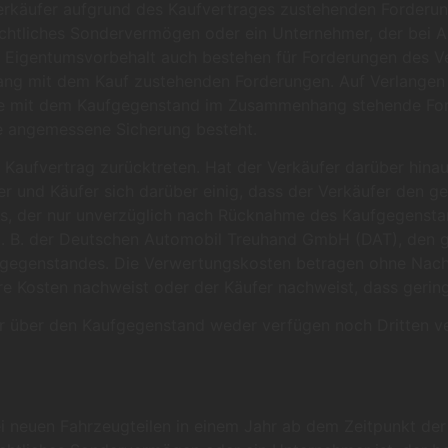
erkäufer aufgrund des Kaufvertrages zustehenden Forderung
h-rechtliches Sondervermögen oder ein Unternehmer, der bei
der Eigentumsvorbehalt auch bestehen für Forderungen des 
g mit dem Kauf zustehenden Forderungen. Auf Verlangen d
he mit dem Kaufgegenstand im Zusammenhang stehende Forde
e angemessene Sicherung besteht.
 Kaufvertrag zurücktreten. Hat der Verkäufer darüber hina
er und Käufer sich darüber einig, dass der Verkäufer den
s, der nur unverzüglich nach Rücknahme des Kaufgegensta
r, z. B. der Deutschen Automobil Treuhand GmbH (DAT), den 
gegenstandes. Die Verwertungskosten betragen ohne Nachw
re Kosten nachweist oder der Käufer nachweist, dass gerin
er über den Kaufgegenstand weder verfügen noch Dritten ve
i neuen Fahrzeugteilen in einem Jahr ab dem Zeitpunkt de