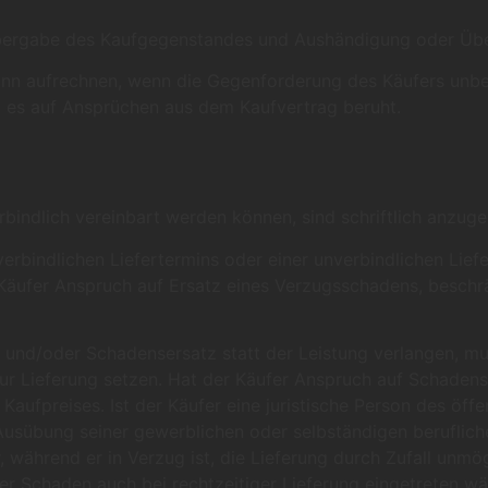
 Übergabe des Kaufgegenstandes und Aushändigung oder Übe
 aufrechnen, wenn die Gegenforderung des Käufers unbestrit
 es auf Ansprüchen aus dem Kaufvertrag beruht.
verbindlich vereinbart werden können, sind schriftlich anzug
rbindlichen Liefertermins oder einer unverbindlichen Liefe
äufer Anspruch auf Ersatz eines Verzugsschadens, beschränk
n und/oder Schadensersatz statt der Leistung verlangen, m
ur Lieferung setzen. Hat der Käufer Anspruch auf Schadense
Kaufpreises. Ist der Käufer eine juristische Person des öff
Ausübung seiner gewerblichen oder selbständigen beruflich
, während er in Verzug ist, die Lieferung durch Zufall unmö
r Schaden auch bei rechtzeitiger Lieferung eingetreten wä