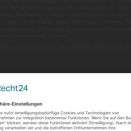
-rechtliches Sondervermögen oder ein Unternehmer ist, der 
elt. Der Verkauf von gebrauchten Fahrzeugteilen im Sinne v
 die den Kaufvertrag zu einem Zweck abschließt, der weder 
en Ansprüche des Käufers wegen Sachmängeln bei neuen Fahr
aufgegenstandes. Weitergehende Ansprüche bleiben unberüh
 der Übernahme einer Garantie.
ufer geltend zu machen. Bei mündlichen Anzeigen von Ansp
hadensersatz; für diese Ansprüche gilt Abschnitt VI Haftung
en für einen Schaden aufzukommen, der leicht fahrlässig v
flichten, etwa solcher, die der Kaufvertrag dem Verkäufer 
vertrages überhaupt erst ermöglicht und auf deren Einhalt
hbaren typischen Schaden begrenzt. Soweit der Schaden du