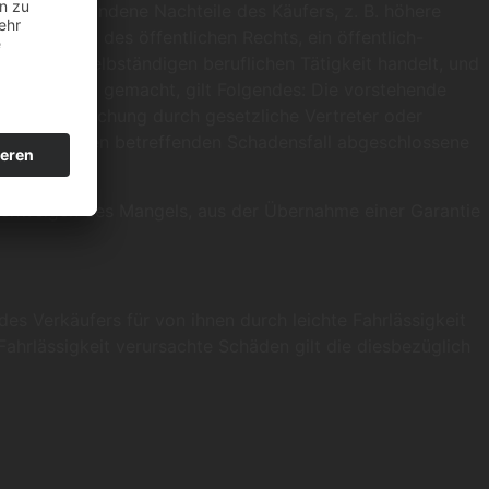
amit verbundene Nachteile des Käufers, z. B. höhere
sche Person des öffentlichen Rechts, ein öffentlich-
en oder selbständigen beruflichen Tätigkeit handelt, und
ln geltend gemacht, gilt Folgendes: Die vorstehende
siger Verursachung durch gesetzliche Vertreter oder
 Käufer für den betreffenden Schadensfall abgeschlossene
rschweigen des Mangels, aus der Übernahme einer Garantie
des Verkäufers für von ihnen durch leichte Fahrlässigkeit
ahrlässigkeit verursachte Schäden gilt die diesbezüglich