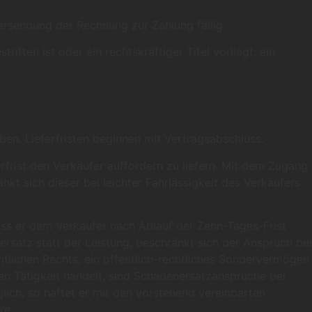
rsendung der Rechnung zur Zahlung fällig.
ten ist oder ein rechtskräftiger Titel vorliegt; ein
eben. Lieferfristen beginnen mit Vertragsabschluss.
rfrist den Verkäufer auffordern zu liefern. Mit dem Zugang
t sich dieser bei leichter Fahrlässigkeit des Verkäufers
uss er dem Verkäufer nach Ablauf der Zehn-Tages-Frist
rsatz statt der Leistung, beschränkt sich der Anspruch bei
entlichen Rechts, ein öffentlich-rechtliches Sondervermögen
en Tätigkeit handelt, sind Schadenersatzansprüche bei
glich, so haftet er mit den vorstehend vereinbarten
re.