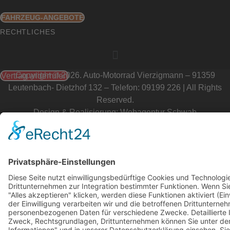
FAHRZEUG-ANGEBOTE
RECHTLICHES
Copyright © 2026. Auto-Motorrad Vierzigmann – 91359
Vertrag widerrufen
Leutenbach- Dietzhof 132 – Telefon: 09199 226 | All Rights
Reserved.
Design & Realisierung:
Webagentur Schwab