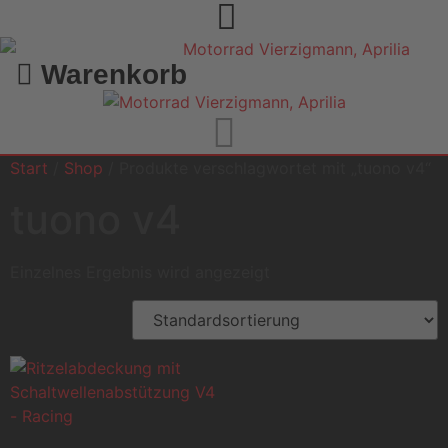
Warenkorb
Start
/
Shop
/ Produkte verschlagwortet mit „tuono v4“
tuono v4
Einzelnes Ergebnis wird angezeigt