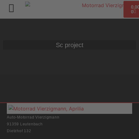
0,0
0
Sc project
Auto-Motorrad Vierzigmann
91359 Leutenbach
Dietzhof 132