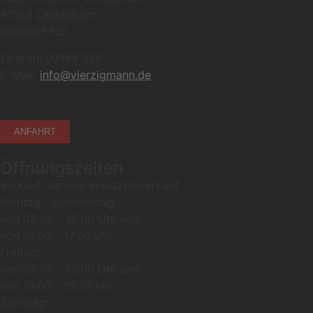
91359 Leutenbach
Dietzhof 132
Telefon: 09199 226
E-Mail:
info@vierzigmann.de
ANFAHRT
Öffnungszeiten
Verkauf-Service-Ersatzteilverkauf
Montag - Donnerstag:
von 08:00 - 12:00 Uhr und
von 13:00 - 17:00 Uhr
Freitag:
von 08:00 - 12:00 Uhr und
von 13:00 - 15:30 Uhr
Samstag: