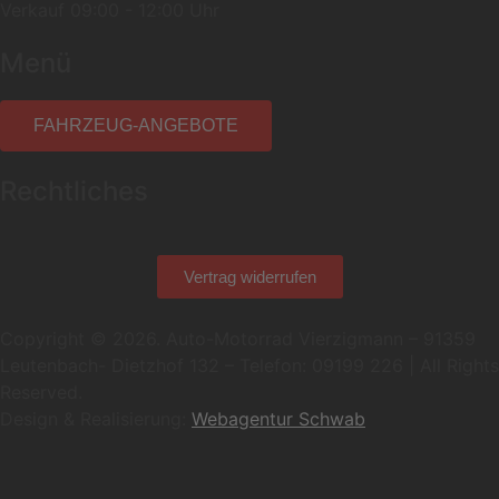
Verkauf 09:00 - 12:00 Uhr
Menü
FAHRZEUG-ANGEBOTE
Rechtliches
Vertrag widerrufen
Copyright © 2026. Auto-Motorrad Vierzigmann – 91359
Leutenbach- Dietzhof 132 – Telefon: 09199 226 | All Rights
Reserved.
Design & Realisierung:
Webagentur Schwab